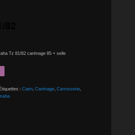
1/82
aha Tz 81/82 carénage 85 + selle
Étiquettes :
Caen
,
Carénage
,
Carrosserie
,
maha