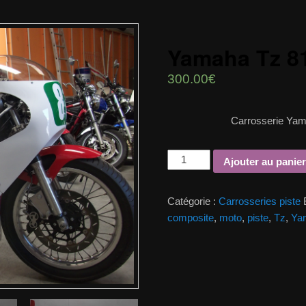
Yamaha Tz 8
300.00€
Carrosserie Yam
Ajouter au panier
Catégorie :
Carrosseries piste
composite
,
moto
,
piste
,
Tz
,
Ya