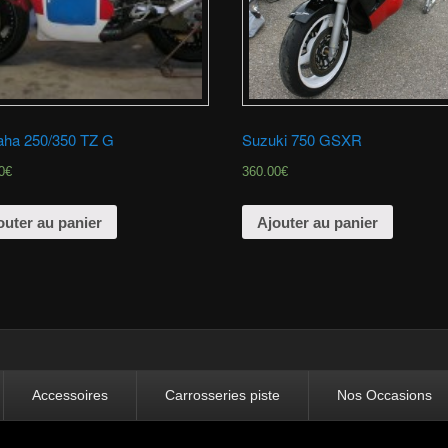
ha 250/350 TZ G
Suzuki 750 GSXR
0€
360.00€
outer au panier
Ajouter au panier
Accessoires
Carrosseries piste
Nos Occasions