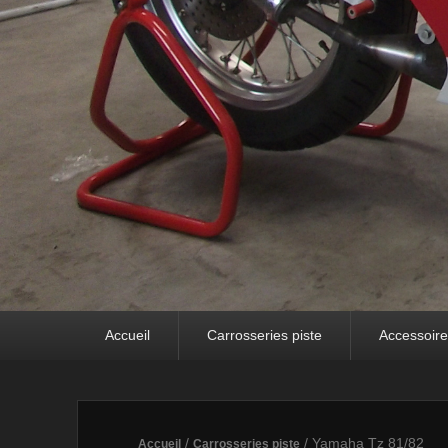
Premier menu
Passer au contenu principal
Passer au contenu secondaire
Accueil
Carrosseries piste
Accessoir
/
/ Yamaha Tz 81/82
Accueil
Carrosseries piste