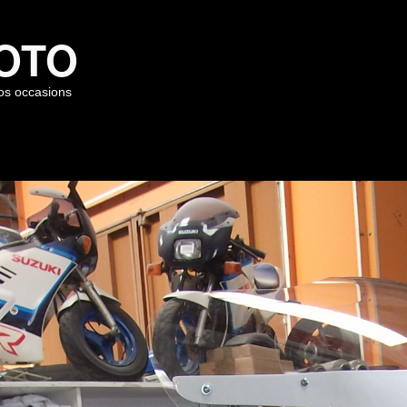
OTO
os occasions