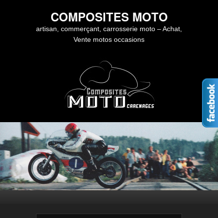
COMPOSITES MOTO
artisan, commerçant, carrosserie moto – Achat,
Vente motos occasions
Premier menu
Passer au contenu principal
Passer au contenu secondaire