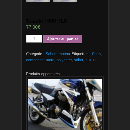
Suzuki 1000 TLS
77.00€
Ajouter au panier
Catégorie :
Sabots moteur
Étiquettes :
Caen
,
composite
,
moto
,
polyester
,
sabot
,
suzuki
Produits apparentés