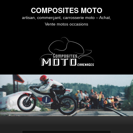
COMPOSITES MOTO
artisan, commerçant, carrosserie moto – Achat,
Vente motos occasions
Premier menu
Passer au contenu principal
Passer au contenu secondaire